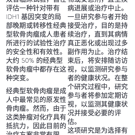
评估一种针对带有
病进展或治疗中止。
IDH1 基因突变的局
一旦研究参与者开始
部晚期或转移性经典
接受治疗，目的是持
型软骨肉瘤成人患者
续治疗，直到其病情
所进行的试验性治疗
真正恶化或出现过多
的安全性和有效性。
副作用为止。治疗结
大约 50% 的经典型
束后，将安排随访访
软骨肉瘤中都存在这
视，以监测研究参与
种突变。
者的健康状况。在整
个研究过程中，研究
经典型软骨肉瘤是成
参与者将参加定期访
人中最常见的原发性
视，以监测其健康状
骨肉瘤。然而，由于
况并接受必要的评
这类肿瘤对化疗具有
估。
抵抗力，因此目前的
这项研究是为选择有
治疗方案非常有限。