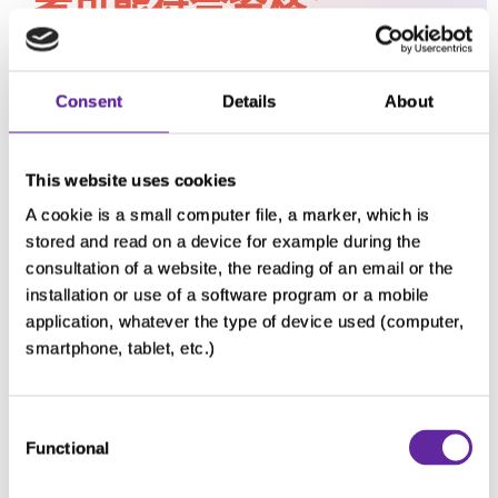
者可能符合资格：
年满 18 周
12 个月内有
岁。
疾病进展或复
Consent
Details
About
发的记录。
确诊为无法通
过治疗性手术
既往接受过不
This website uses cookies
治疗的局部晚
超过两次晚
A cookie is a small computer file, a marker, which is
期或转移性经
期/转移性软
stored and read on a device for example during the
典型软骨肉瘤
骨肉瘤全身治
consultation of a website, the reading of an email or the
（1、2 或 3
疗（化疗/靶
installation or use of a software program or a mobile
级）。
向治疗或其他
application, whatever the type of device used (computer,
smartphone, tablet, etc.)
治疗）。
具有 IDH1 基
因突变（研究
基线扫描结果
Consent
入组前通过基
显示有可测量
Functional
Selection
因检测确
的疾病。