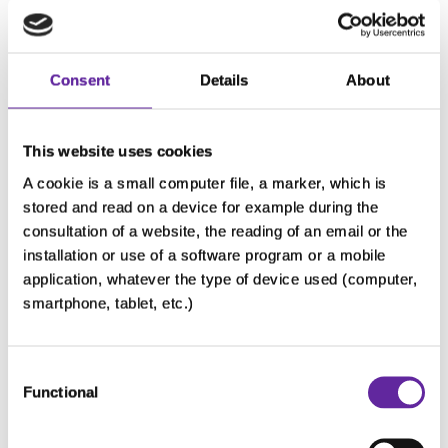
根治性手術治
先前曾接受過
療的局部晚期
不超過兩種針
或轉移性傳統
Consent
Details
About
對晚期/轉移
軟骨肉瘤 (1、
性軟骨肉瘤的
2 或 3 級)。
全身性治療
This website uses cookies
有 IDH1 基因
(化療/標靶或
A cookie is a small computer file, a marker, which is
突變 (在試驗
stored and read on a device for example during the
其他治療)。
consultation of a website, the reading of an email or the
納入前透過基
基線掃描時有
installation or use of a software program or a mobile
因檢測確
application, whatever the type of device used (computer,
可測量病灶
認)。
smartphone, tablet, etc.)
ECOG 評分為
0-1 (即完全活
Consent
躍或限制體力
Functional
Selection
活動，但可以
走動並能夠進