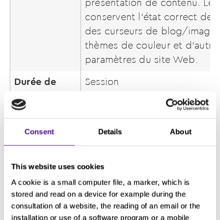
présentation de contenu. Les
conservent l’état correct de l
des curseurs de blog/image,
thèmes de couleur et d’autre
paramètres du site Web.
Durée de
Session
stockage
Destinataires
Services internes du respons
Consent
Details
About
traitement des données, des 
affiliées pertinentes du group
des sous-traitants autorisés, l
This website uses cookies
échéant, conformément à une
A cookie is a small computer file, a marker, which is
« basée sur les rôles ».
stored and read on a device for example during the
consultation of a website, the reading of an email or the
Droits et
• droit d’accès
installation or use of a software program or a mobile