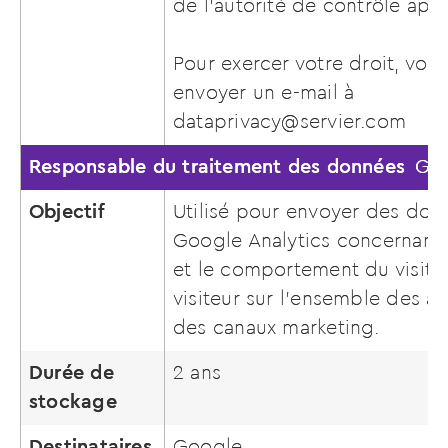
de l’autorité de contrôle app
Pour exercer votre droit, vou
envoyer un e-mail à
dataprivacy@servier.com
Responsable du traitement des données
Go
Objectif
Utilisé pour envoyer des don
Google Analytics concernant 
et le comportement du visiteur
visiteur sur l’ensemble des ap
des canaux marketing.
Durée de
2 ans
stockage
Destinataires
Google