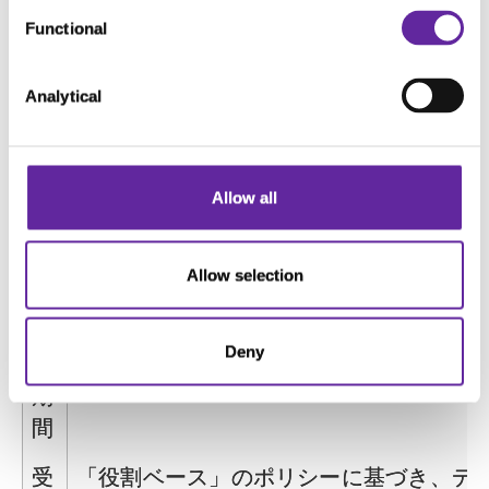
Consent
め
Functional
Selection
の
連
Analytical
絡
先
目
人間とボットを区別するために使用され
Allow all
的
る。これは、ウェブサイトの使用につい
て有効なレポートを作成するうえで、ウ
Allow selection
ェブサイトに有益である。
保
1日間
Deny
存
期
間
受
「役割ベース」のポリシーに基づき、デ