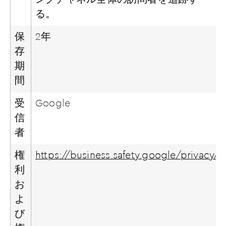
る。
保
2年
存
期
間
受
Google
信
者
権
https://business.safety.google/privacy/
利
お
よ
び