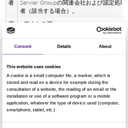
者
Servier Groupの関連会社および認定処理
者（該当する場合）。
権
- アクセス権
利
- 消去の権利
お
- 削除の権利
Consent
Details
About
よ
- 処理を制限する権利
び
- データポータビリティの権利
権
- 同意を撤回する権利
This website uses cookies
利
- 該当する監督機関に苦情を申し立てる権
A cookie is a small computer file, a marker, which is
を
利
stored and read on a device for example during the
consultation of a website, the reading of an email or the
行
installation or use of a software program or a mobile
使
権利を行使するには、
application, whatever the type of device used (computer,
す
dataprivacy@servier.com
に電子メールを
smartphone, tablet, etc.)
る
送信する。
た