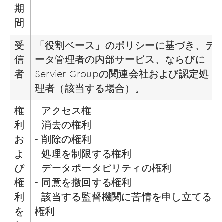
期
間
受
「役割ベース」のポリシーに基づき、デ
信
ータ管理者の内部サービス、ならびに
者
Servier Groupの関連会社および認定処
理者（該当する場合）。
権
- アクセス権
利
- 消去の権利
お
- 削除の権利
よ
- 処理を制限する権利
び
- データポータビリティの権利
権
- 同意を撤回する権利
利
- 該当する監督機関に苦情を申し立てる
を
権利