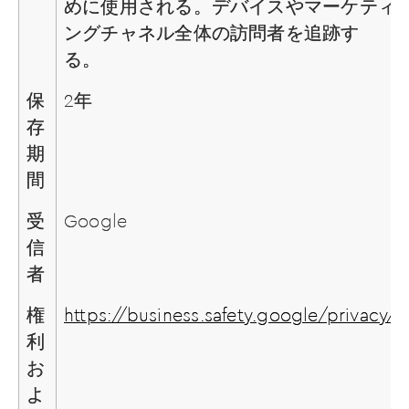
めに使用される。デバイスやマーケティ
ングチャネル全体の訪問者を追跡す
る。
保
2年
存
期
間
受
Google
信
者
権
https://business.safety.google/privacy/
利
お
よ