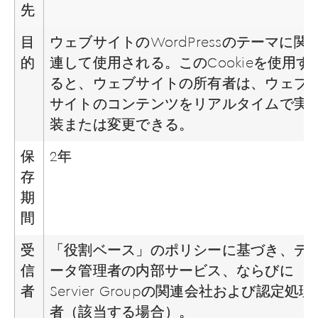
先
目
ウェブサイトのWordPressのテーマに関
的
連して使用される。このCookieを使用す
ると、ウェブサイトの所有者は、ウェブ
サイトのコンテンツをリアルタイムで実
装または変更できる。
保
2年
存
期
間
受
「役割ベース」のポリシーに基づき、デ
信
ータ管理者の内部サービス、ならびに
者
Servier Groupの関連会社および認定処理
者（該当する場合）。