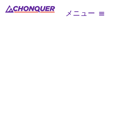
CHONQUER試験について
適格性と施設検索
Cookie
ポリシー