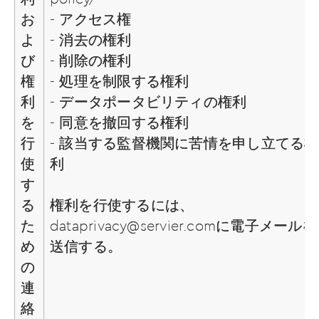
お
- アクセス権
よ
- 消去の権利
び
- 削除の権利
権
- 処理を制限する権利
利
- データポータビリティの権利
を
- 同意を撤回する権利
行
- 該当する監督機関に苦情を申し立てる権
使
利
す
る
権利を行使するには、
た
dataprivacy@servier.com
に電子メールを
め
送信する。
の
連
絡