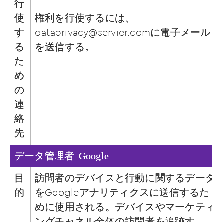
行
使
権利を行使するには、
す
dataprivacy@servier.com
に電子メール
る
を送信する。
た
め
の
連
絡
先
Google
データ管理者
目
訪問者のデバイスと行動に関するデータ
的
をGoogleアナリティクスに送信するた
めに使用される。デバイスやマーケティ
ングチャネル全体の訪問者を追跡す