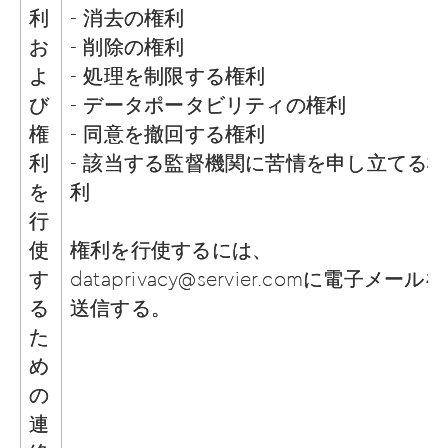
利
- 消去の権利
お
- 削除の権利
よ
- 処理を制限する権利
び
- データポータビリティの権利
権
- 同意を撤回する権利
利
- 該当する監督機関に苦情を申し立てる権
を
利
行
使
権利を行使するには、
す
dataprivacy@servier.com
に電子メールを
る
送信する。
た
め
の
連