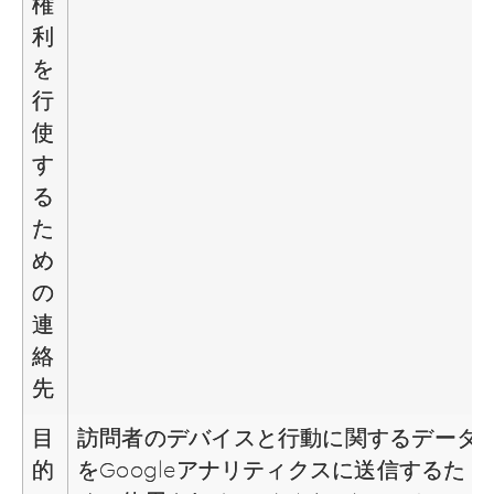
権
利
を
行
使
す
る
た
め
の
連
絡
先
目
訪問者のデバイスと行動に関するデータ
的
をGoogleアナリティクスに送信するた