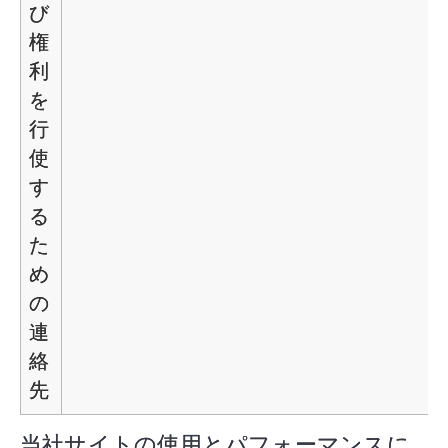
び
権
利
を
行
使
す
る
た
め
の
連
絡
先
当社サイトの使用とパフォーマンスに