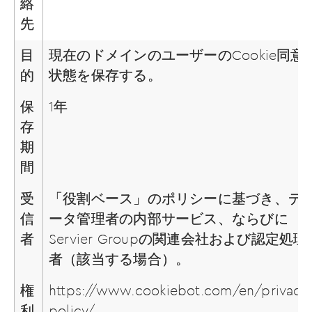
絡
先
目
現在のドメインのユーザーのCookie同意
的
状態を保存する。
保
1年
存
期
間
受
「役割ベース」のポリシーに基づき、デ
信
ータ管理者の内部サービス、ならびに
者
Servier Groupの関連会社および認定処理
者（該当する場合）。
権
https://www.cookiebot.com/en/privacy
利
policy/