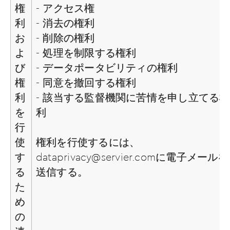
権
- アクセス権
利
- 消去の権利
お
- 削除の権利
よ
- 処理を制限する権利
び
- データポータビリティの権利
権
- 同意を撤回する権利
利
- 該当する監督機関に苦情を申し立てる権
を
利
行
使
権利を行使するには、
す
dataprivacy@servier.com
に電子メールを
る
送信する。
た
め
の