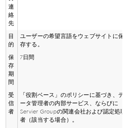
連
絡
先
目
ユーザーの希望言語をウェブサイトに保
的
存する。
保
7日間
存
期
間
受
「役割ベース」のポリシーに基づき、デ
信
ータ管理者の内部サービス、ならびに
者
Servier Groupの関連会社および認定処理
者（該当する場合）。