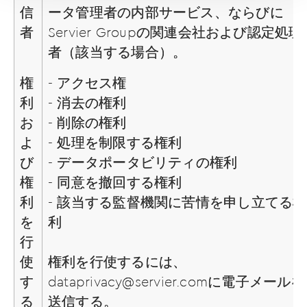
信
ータ管理者の内部サービス、ならびに
者
Servier Groupの関連会社および認定処理
者（該当する場合）。
権
- アクセス権
利
- 消去の権利
お
- 削除の権利
よ
- 処理を制限する権利
び
- データポータビリティの権利
権
- 同意を撤回する権利
利
- 該当する監督機関に苦情を申し立てる権
を
利
行
使
権利を行使するには、
す
dataprivacy@servier.com
に電子メールを
る
送信する。