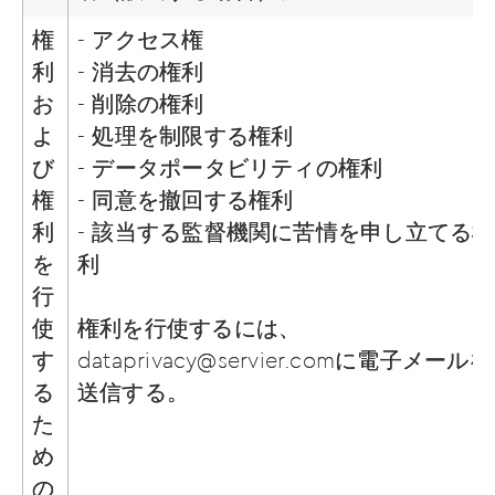
権
- アクセス権
利
- 消去の権利
お
- 削除の権利
よ
- 処理を制限する権利
び
- データポータビリティの権利
権
- 同意を撤回する権利
利
- 該当する監督機関に苦情を申し立てる権
を
利
行
使
権利を行使するには、
す
dataprivacy@servier.com
に電子メールを
る
送信する。
た
め
の