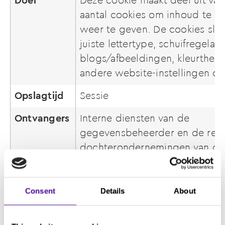
Doel
Deze cookie maakt deel uit van
aantal cookies om inhoud te le
weer te geven. De cookies slaa
juiste lettertype, schuifregelaa
blogs/afbeeldingen, kleurthem
andere website-instellingen op
Opslagtijd
Sessie
Ontvangers
Interne diensten van de
gegevensbeheerder en de rele
dochterondernemingen van de 
Group, en geautoriseerde verw
indien van toepassing, in
overeenstemming met een 'op 
Consent
Details
About
gebaseerd' beleid.