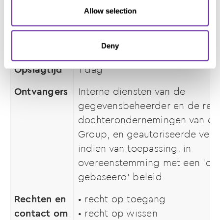
onderscheid te maken tussen 
Allow selection
bots. Dit is handig voor de we
geldige rapporten te maken ov
Deny
gebruik van de website.
Opslagtijd
1 dag
Ontvangers
Interne diensten van de
gegevensbeheerder en de rele
dochterondernemingen van de 
Group, en geautoriseerde verw
indien van toepassing, in
overeenstemming met een 'op 
gebaseerd' beleid.
Rechten en
• recht op toegang
contact om
• recht op wissen