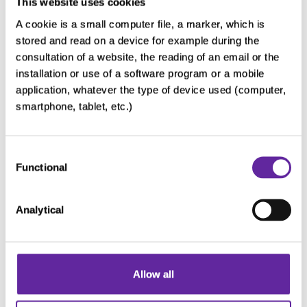
This website uses cookies
Rechten en
• recht op toegang
contact om
• recht op wissen
A cookie is a small computer file, a marker, which is
stored and read on a device for example during the
uw rechten
• recht op verwijderen
consultation of a website, the reading of an email or the
uit te
• recht om de verwerking te 
installation or use of a software program or a mobile
oefenen
• echt op overdracht van uw 
application, whatever the type of device used (computer,
• recht om uw toestemming in 
smartphone, tablet, etc.)
trekken
• recht om een klacht in te die
Consent
toepasselijke toezichthoudend
Functional
Selection
autoriteit
Analytical
Als u uw recht wilt uitoefenen,
een e-mail sturen naar
dataprivacy@servier.com
Allow all
Doel
Deze cookie wordt gebruikt o