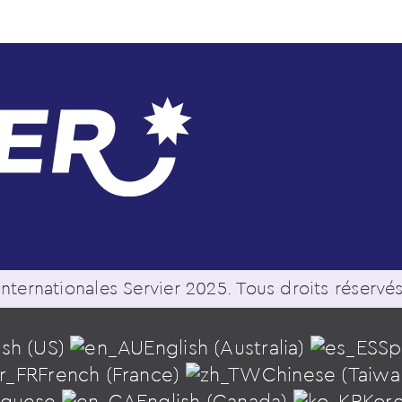
nternationales Servier 2025. Tous droits réserv
ish (US)
English (Australia)
Sp
French (France)
Chinese (Taiw
uguese
English (Canada)
Kor