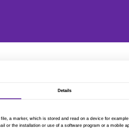
025
Details
modifiée par l’entité SERVIER en charge de 
modifications apportées à la loi applicable
tte page, que nous vous invitons à consulte
file, a marker, which is stored and read on a device for example 
ail or the installation or use of a software program or a mobile a