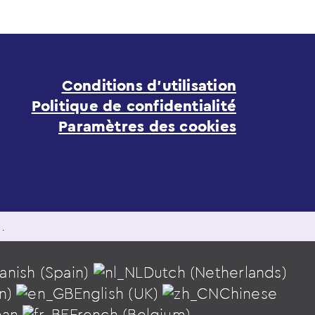
Conditions d’utilisation
Politique de confidentialité
Paramètres des cookies
és.
anish (Spain)
Dutch (Netherlands)
an)
English (UK)
Chinese
ean
French (Belgium)