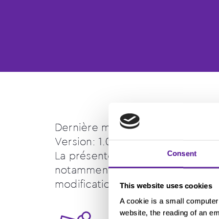
Dernière mise à jour: 3 janvier 2
Version: 1.0
Consent
La présente politique peut être 
notamment pour tenir compte des 
modification sera publiée sur ce
This website uses cookies
A cookie is a small computer 
website, the reading of an em