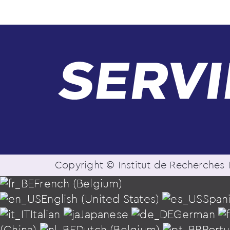
Copyright © Institut de Recherches I
French (Belgium)
English (United States)
Span
Italian
Japanese
German
(China)
Dutch (Belgium)
Port