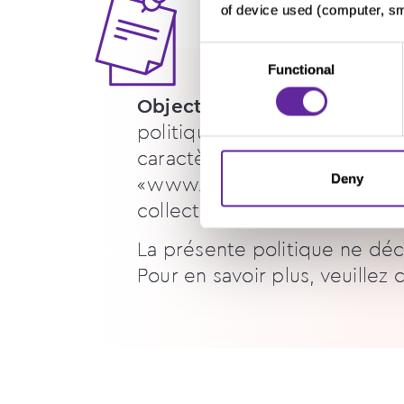
of device used (computer, sma
Consent
Functional
Selection
Objectif de la présente poli
politique vise à fournir des 
caractère personnel sont trai
Deny
« www.chonquer.com » et/ou 
collecte aucune donnée à ca
La présente politique ne décr
Pour en savoir plus, veuillez 