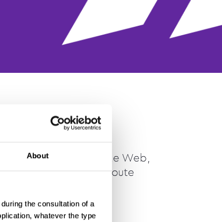
About
la mise en œuvre du site Web,
 et de nos activités. Toute
r régulièrement.
during the consultation of a
pplication, whatever the type