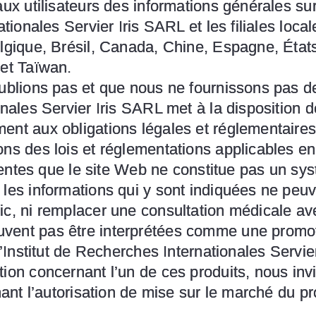
 aux utilisateurs des informations générales
ationales Servier Iris SARL et les filiales loc
elgique, Brésil, Canada, Chine, Espagne, Éta
 et Taïwan.
publions pas et que nous ne fournissons pas d
onales Servier Iris SARL met à la disposition d
ent aux obligations légales et réglementaires
ons des lois et réglementations applicables en
résentes que le site Web ne constitue pas un s
 les informations qui y sont indiquées ne peu
ic, ni remplacer une consultation médicale av
vent pas être interprétées comme une promot
l’Institut de Recherches Internationales Servie
ion concernant l’un de ces produits, nous invit
nant l’autorisation de mise sur le marché du pr