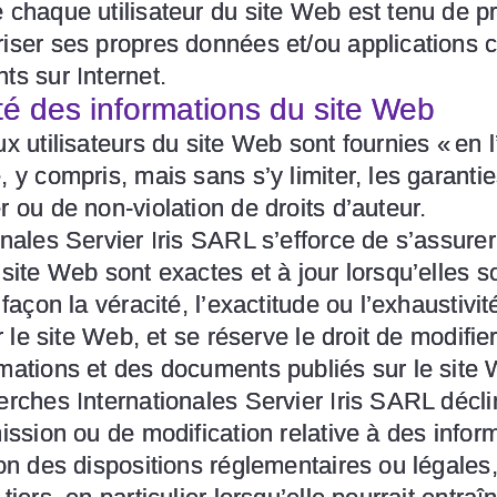
e chaque utilisateur du site Web est tenu de 
iser ses propres données et/ou applications c
ts sur Internet.
ité des informations du site Web
x utilisateurs du site Web sont fournies « en 
, y compris, mais sans s’y limiter, les garanti
r ou de non-violation de droits d’auteur.
onales Servier Iris SARL s’efforce de s’assure
site Web sont exactes et à jour lorsqu’elles so
 façon la véracité, l’exactitude ou l’exhaustiv
ur le site Web, et se réserve le droit de modifi
rmations et des documents publiés sur le site
erches Internationales Servier Iris SARL décli
mission ou de modification relative à des infor
ion des dispositions réglementaires ou légale