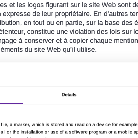
s et les logos figurant sur le site Web sont
on expresse de leur propriétaire. En d’autres te
tribution, en tout ou en partie, sur la base de
étenteur, constitue une violation des lois sur le
’engage à conserver et à copier chaque mention 
éments du site Web qu’il utilise.
au traitement des cookies sont définies dans
l
er le site Web:
Details
vue;
n de toutes les activités commerciales ou promo
es, marketing ou commerciales;
file, a marker, which is stored and read on a device for example 
 et à tous les autres types de droits de propri
ail or the installation or use of a software program or a mobile a
eur ou de droit de propriété mentionnée dans t