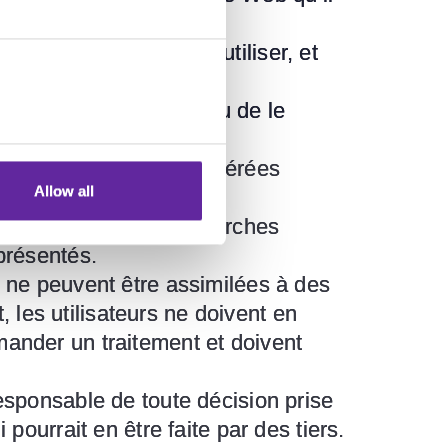
enu du site Web et l’utiliser, et
ible, de le distribuer ou de le
t ne peuvent être considérées
Allow all
 de l’Institut de Recherches
 présentés.
b ne peuvent être assimilées à des
les utilisateurs ne doivent en
mander un traitement et doivent
responsable de toute décision prise
pourrait en être faite par des tiers.