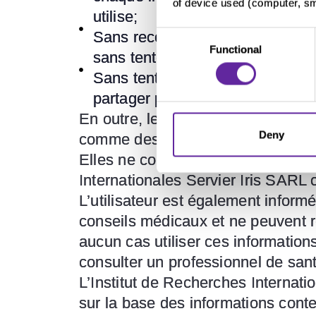
of device used (computer, sma
utilise;
Sans recourir à un robot ou à to
Consent
Functional
Selection
sans tenter d’entraver le site W
Sans tenter de le copier, de le r
partager par quelque moyen que 
En outre, les informations fournie
Deny
comme des offres de services ou d
Elles ne constituent en aucun cas
Internationales Servier Iris SARL 
L’utilisateur est également inform
conseils médicaux et ne peuvent r
aucun cas utiliser ces information
consulter un professionnel de san
L’Institut de Recherches Internati
sur la base des informations contenu