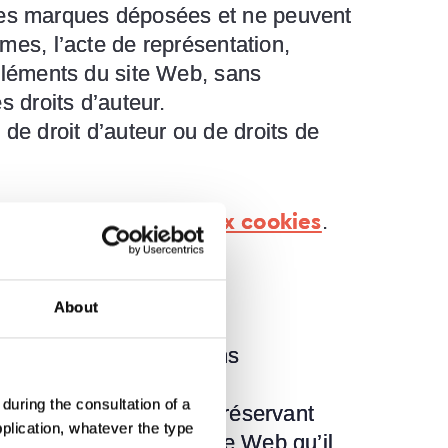
 des marques déposées et ne peuvent
rmes, l’acte de représentation,
s éléments du site Web, sans
s droits d’auteur.
de droit d’auteur ou de droits de
.
a politique relative aux cookies
About
tionnelles, ou à des fins
during the consultation of a
été intellectuelle, en préservant
pplication, whatever the type
ous les éléments du site Web qu’il