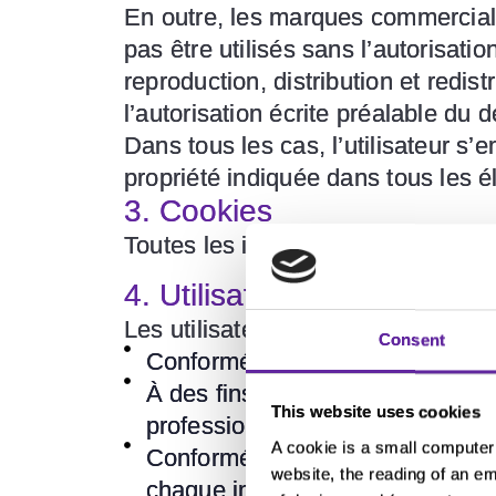
En outre, les marques commerciale
pas être utilisés sans l’autorisati
reproduction, distribution et redis
l’autorisation écrite préalable du d
Dans tous les cas, l’utilisateur s
propriété indiquée dans tous les él
3. Cookies
Toutes les informations relatives 
4. Utilisation du site Web
Les utilisateurs s’engagent à utilis
Consent
Conformément à l’utilisation pré
À des fins privées, à l’exclusio
This website uses cookies
professionnelles, promotionnell
A cookie is a small computer 
Conformément aux droits d’auteur
website, the reading of an em
chaque indication de droit d’aut