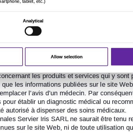
rtphone, tablet, etc.)
ut autre moyen automatisé pour accéder au cont
Analytical
eb;
eproduire en tout ou partie, de le rendre access
ce soit à des tiers non autorisés.
s sur le site Web ne sont pas contractuelles e
Allow selection
e produits.
 une assertion, une garantie ou un engagement
concernant les produits et services qui y sont
é que les informations publiées sur le site We
emplacer l’avis d’un médecin. Par conséquent, 
s pour établir un diagnostic médical ou recom
té autorisé à dispenser des soins médicaux.
onales Servier Iris SARL ne saurait être tenu 
es sur le site Web, ni de toute utilisation qui 